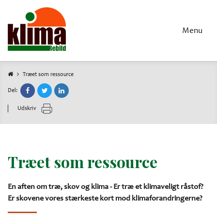
Gå
til
hovedindhold
Menu
Træet som ressource
Brødkrumme
Del:
Udskriv
Træet som ressource
En aften om træ, skov og klima - Er træ et klimaveligt råstof?
Er skovene vores stærkeste kort mod klimaforandringerne?