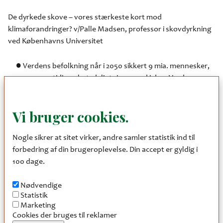
De dyrkede skove – vores stærkeste kort mod
klimaforandringer? v/Palle Madsen, professor i skovdyrkning
ved Københavns Universitet
Verdens befolkning når i 2050 sikkert 9 mia. mennesker,
som samtidig er betydeligt rigere end i dag. Verdens
behov for træ forventes at 3-4 dobles. Træ og biomasse
fra dyrkede produktive skove leverer i dag 33-50% af
Vi bruger cookies.
verdens forbrug af industritræ fra kun 7% af verdens
skovareal. Træ er en fornybar ressource, som ligesom
Nogle sikrer at sitet virker, andre samler statistik ind til
strøm fra vindmøller og solpaneler bidrager til, at vi kan
forbedring af din brugeroplevelse. Din accept er gyldig i
vriste os fri af fossil energi. Danske skove falder indenfor
100 dage.
kategorien af dyrkede skove. Hvordan får vi enderne til at
nå sammen i forhold til produktion, biodiversitet og
Nødvendige
friluftsliv? Ingen kan med sikkerhed sige det, men lad os
Statistik
forsøge at få overblik over nogle af de behov og
Marketing
problemer, som vi må tilfredsstille og søge løsninger på.
Cookies der bruges til reklamer