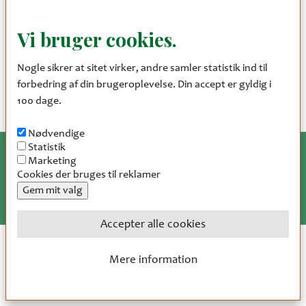
Trækullet er lavet af kulsvierlauget i den lyse sommernat, og
lauget vil gerne lære de gamle smedeteknikker fra sig.
Vi bruger cookies.
Som en del af den direkte formidling af trækullet, smeder vi
Nogle sikrer at sitet virker, andre samler statistik ind til
på kulsvierpladsen igen til sommer den 9. og 10. juni. Måske
forbedring af din brugeroplevelse. Din accept er gyldig i
du får lyst til at være med dér også?
100 dage.
Nødvendige
Statistik
Marketing
Cookies der bruges til reklamer
Gem mit valg
Accepter alle cookies
Træk samtykke tilbage
Mere information