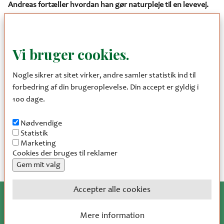
Andreas fortæller hvordan han gør naturpleje til en levevej.
Er du udemenneske og elsker en tur i naturen, så er dette for
arrangement noget for dig. Natur skal plejes, og det kommer
Vi bruger cookies.
I til at opleve. Vi ser på hvilke fordele der er ved naturpleje, og
både landmand Andreas Lomborg og naturkonsulent Linda
Nogle sikrer at sitet virker, andre samler statistik ind til
Udklit giver råd og vejledning.
forbedring af din brugeroplevelse. Din accept er gyldig i
100 dage.
Andreas har arealer, som hans dyr plejer året rundt. Det er et
klart mål for Andreas at gøre naturpleje til en levevej.
Nødvendige
Statistik
Så er du frisk og har ordentlig fodtøj, så oplev det smukke syn
Marketing
Cookies der bruges til reklamer
ved Rebild Bakker.
Gem mit valg
Accepter alle cookies
Træk samtykke tilbage
Mere information