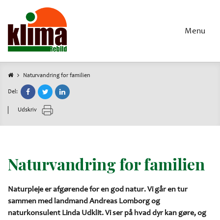
Gå
til
hovedindhold
Menu
Naturvandring for familien
Brødkrumme
Del:
Udskriv
Naturvandring for familien
Naturpleje er afgørende for en god natur. Vi går en tur
sammen med landmand Andreas Lomborg og
naturkonsulent Linda Udklit. Vi ser på hvad dyr kan gøre, og