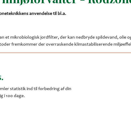
neteknikkens anvendelse til bl.a.
t mikrobiologisk jordfilter, der kan nedbryde spildevand, olie o
toder fremkommer der overraskende klimastabiliserende miljøeffe
et Rodzonemetoden internationalt og bidraget til etablering af nog
und af gennemførte projekter siden 1980. Rodzoneteknikken anve
edraget bliver illustreret med eksempler fra forskellige verdensde
.
mler statistik ind til forbedring af din
g i 100 dage.