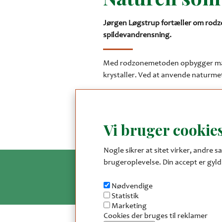
Jørgen Løgstrup fortæller om rodzo
spildevandrensning.
Med rodzonemetoden opbygger man e
krystaller. Ved at anvende naturme
Jørgen Løgstrup, der har introducer
fortælle om naturmetoder på baggr
slambehandling og luftrensning. For
Vi bruger cookies
Nogle sikrer at sitet virker, andre sa
brugeroplevelse. Din accept er gyldi
Nødvendige
Statistik
Marketing
Cookies der bruges til reklamer