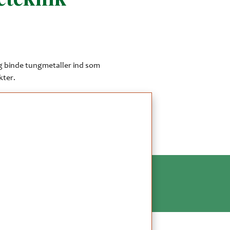
g binde tungmetaller ind som
kter.
le tusind anlæg i over 30 lande, vil
ndes både til spildevandsrensning,
le.