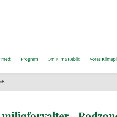
 med!
Program
Om Klima Rebild
Vores Klimap
knik
miljøforvalter - Rodzon