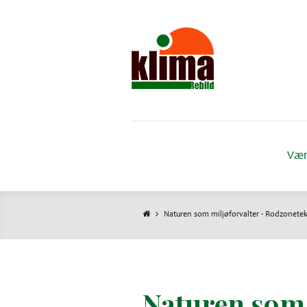
Gå
til
hovedindhold
Vær
Naturen som miljøforvalter - Rodzonete
Brødkrumme
Naturen som 