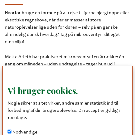
Hvorfor bruge en formue på at rejse til fjerne bjergtoppe eller
eksotiske regnskove, når der er masser af store
naturoplevelser lige uden for døren – selv på en ganske
almindelig dansk hverdag? Tag på mikroeventyr i dit eget
nærmiljø!
Mette Arleth har praktiseret mikroeventyr i en årrække: én
gang om måneden – uden undtagelse – tager hun ud i
naturen, laver mad over bål og sover under åben himmel og
vender næste dag tilbage til hverdagen. Mette vil denne
aften fortælle om konceptet og inspirere til, hvordan du selv
Vi bruger cookies.
kommer i gang med at skabe store naturoplevelser i dit eget
liv.
Nogle sikrer at sitet virker, andre samler statistik ind til
forbedring af din brugeroplevelse. Din accept er gyldig i
Spændende foredragsaften, der åbner fantastiske
100 dage.
muligheder; som en anden ’mikroeventyrer’ udtaler: ’Jeg har
ikke fået et nyt liv… men det er tæt på!
Nødvendige