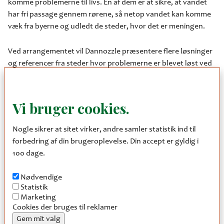
komme problemerne til livs. En af dem er at sikre, at vandet
har fri passage gennem rørene, så netop vandet kan komme
væk fra byerne og udledt de steder, hvor det er meningen.
Ved arrangementet vil Dannozzle præsentere flere løsninger
og referencer fra steder hvor problemerne er blevet løst ved
hjælp af forskellige kontraklap- og bygværksløsninger.
Endvidere vil vi fortælle om, hvordan man kan håndterer
vandstigninger, og hvordan stigningerne kan reguleres ved
Vi bruger cookies.
hjælp af Dannozzles grave- og vandfangsklapper. Dette har
for eksempel været løsningen for Klar Forsyning ved Køge
Nogle sikrer at sitet virker, andre samler statistik ind til
Bugt.
forbedring af din brugeroplevelse. Din accept er gyldig i
100 dage.
Sidst - men ikke mindst - vil vi meget gerne høre, hvad I har af
problemer, så vi hver især kan hjælpe hinanden.
Nødvendige
Statistik
- Det er trods alt et sammenspil mellem
Marketing
os alle at få
Cookies der bruges til reklamer
klimasikret vore regnvandsudløb
Gem mit valg