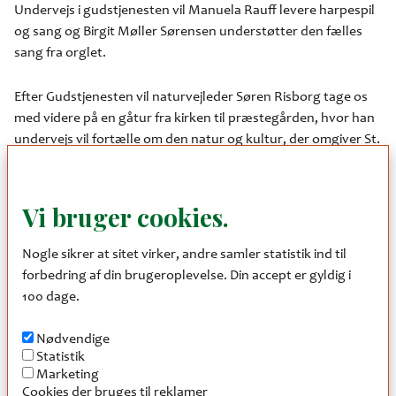
Undervejs i gudstjenesten vil Manuela Rauff levere harpespil
og sang og Birgit Møller Sørensen understøtter den fælles
sang fra orglet.
Efter Gudstjenesten vil naturvejleder Søren Risborg tage os
med videre på en gåtur fra kirken til præstegården, hvor han
undervejs vil fortælle om den natur og kultur, der omgiver St.
Brøndum - især vil han vise os de synlige tegn på
klimaændringer, som er at se i landskabet og de muligheder,
der findes, for at gøre noget naturmæssigt godt i området.
Vi bruger cookies.
Paul Arnbak vil supplere fortællingerne om naturen med
Nogle sikrer at sitet virker, andre samler statistik ind til
oplæsninger af Birthe Arnbaks digte, hvori naturen er brugt
forbedring af din brugeroplevelse. Din accept er gyldig i
som udtryk for menneskesindet. Men med den vinkel er
100 dage.
naturen jo også umistelig - hvordan kunne vi udtrykke os
uden?
Nødvendige
Statistik
Marketing
Cookies der bruges til reklamer