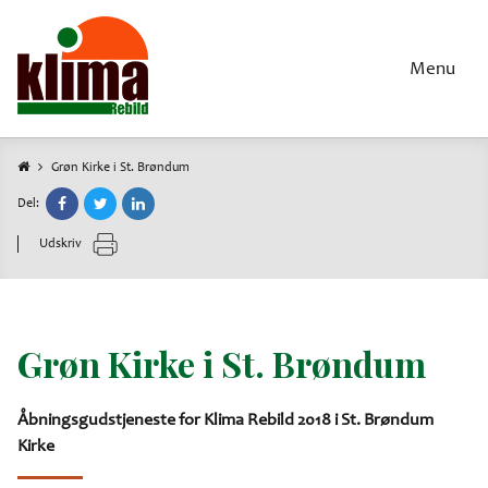
Gå
til
hovedindhold
Menu
Grøn Kirke i St. Brøndum
Brødkrumme
Del:
Udskriv
Grøn Kirke i St. Brøndum
Åbningsgudstjeneste for Klima Rebild 2018 i St. Brøndum
Kirke