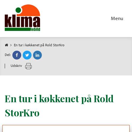
Gå
til
hovedindhold
Menu
En tur i køkkenet på Rold StorKro
Brødkrumme
Del:
Udskriv
En tur i køkkenet på Rold
StorKro
En enestående chance for at være med til selv at fremstille en