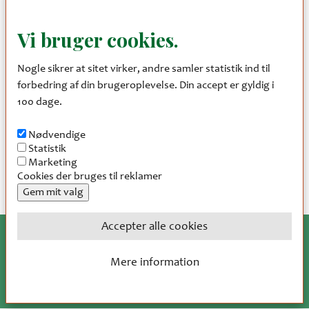
tre retters menu sammen med kokkene i køkkenet.
Vi bruger cookies.
Mød ind kl. 10.00 og deltag i det forefaldende arbejde i vores
køkken, og inviter din mand/kone med til middagen kl. 18.00 i
Nogle sikrer at sitet virker, andre samler statistik ind til
panoramarestauranten.
forbedring af din brugeroplevelse. Din accept er gyldig i
100 dage.
Målgruppe
Nødvendige
Enhver som måtte være interesseret i at se, hvordan man
Statistik
arbejder i et storkøkken og har lyst til at få gode ideer til egne
Marketing
Cookies der bruges til reklamer
retter fremover
Gem mit valg
Accepter alle cookies
Træk samtykke tilbage
Mere information